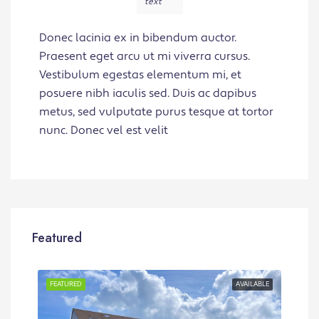
text
Donec lacinia ex in bibendum auctor.
Praesent eget arcu ut mi viverra cursus.
Vestibulum egestas elementum mi, et
posuere nibh iaculis sed. Duis ac dapibus
metus, sed vulputate purus tesque at tortor
nunc. Donec vel est velit
Featured
RENT
FEATURED
AVAILABLE
FEA