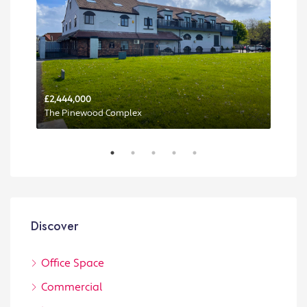
£2,444,000
Per 
The Pinewood Complex
Discover
Office Space
Commercial